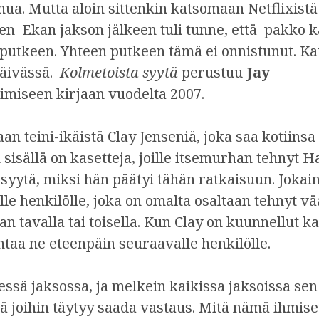
nua. Mutta aloin sittenkin katsomaan Netflixistä
ten Ekan jakson jälkeen tuli tunne, että pakko k
putkeen. Yhteen putkeen tämä ei onnistunut. Ka
päivässä.
Kolmetoista syytä
perustuu
Jay
miseen kirjaan vuodelta 2007.
an teini-ikäistä Clay Jenseniä, joka saa kotiins
 sisällä on kasetteja, joille itsemurhan tehnyt 
syytä, miksi hän päätyi tähän ratkaisuun. Jokai
ulle henkilölle, joka on omalta osaltaan tehnyt v
 tavalla tai toisella. Kun Clay on kuunnellut ka
antaa ne eteenpäin seuraavalle henkilölle.
ssä jaksossa, ja melkein kaikissa jaksoissa sen 
ä joihin täytyy saada vastaus. Mitä nämä ihmise