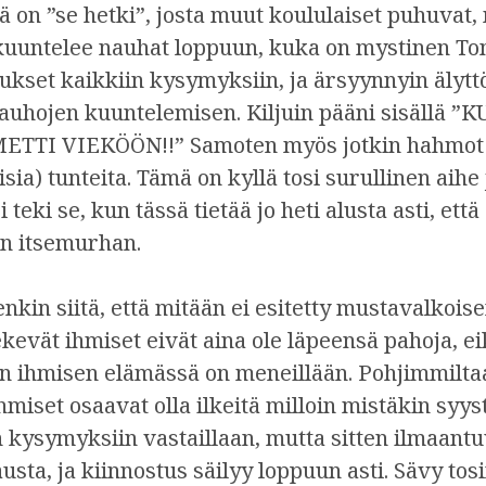
 on ”se hetki”, josta muut koululaiset puhuvat, 
 kuuntelee nauhat loppuun, kuka on mystinen T
aukset kaikkiin kysymyksiin, ja ärsyynnyin älyt
nauhojen kuuntelemisen. Kiljuin pääni sisällä
TI VIEKÖÖN!!” Samoten myös jotkin hahmot a
isia) tunteita. Tämä on kyllä tosi surullinen aihe 
teki se, kun tässä tietää jo heti alusta asti, et
n itsemurhan.
enkin siitä, että mitään ei esitetty mustavalkois
ekevät ihmiset eivät aina ole läpeensä pahoja, ei
sen ihmisen elämässä on meneillään. Pohjimmilta
hmiset osaavat olla ilkeitä milloin mistäkin syys
n kysymyksiin vastaillaan, mutta sitten ilmaant
austa, ja kiinnostus säilyy loppuun asti. Sävy to