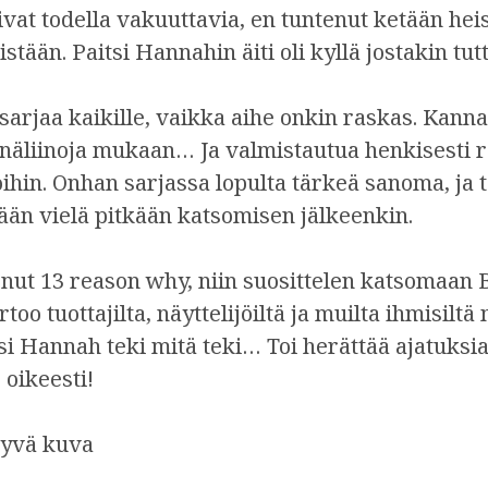
livat todella vakuuttavia, en tuntenut ketään hei
tään. Paitsi Hannahin äiti oli kyllä jostakin tutt
 sarjaa kaikille, vaikka aihe onkin raskas. Kanna
näliinoja mukaan… Ja valmistautua henkisesti 
hin. Onhan sarjassa lopulta tärkeä sanoma, ja t
än vielä pitkään katsomisen jälkeenkin.
onut 13 reason why, niin suosittelen katsomaa
oo tuottajilta, näyttelijöiltä ja muilta ihmisiltä
si Hannah teki mitä teki… Toi herättää ajatuksia.
 oikeesti!