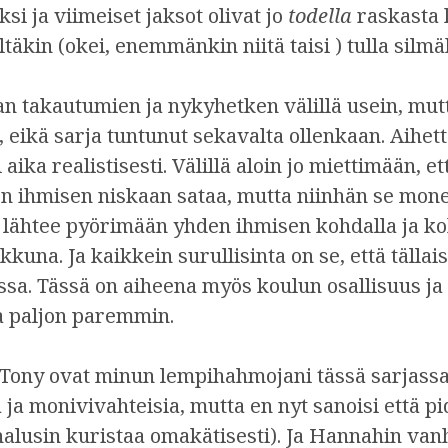
i ja viimeiset jaksot olivat jo
todella
raskasta 
ltäkin (okei, enemmänkin niitä taisi ) tulla silm
an takautumien ja nykyhetken välillä usein, mut
, eikä sarja tuntunut sekavalta ollenkaan. Aihett
aika realistisesti. Välillä aloin jo miettimään, e
n ihmisen niskaan sataa, mutta niinhän se mone
 lähtee pyörimään yhden ihmisen kohdalla ja koh
kkuna. Ja kaikkein surullisinta on se, että tällais
sa. Tässä on aiheena myös koulun osallisuus ja 
aa paljon paremmin.
 Tony ovat minun lempihahmojani tässä sarjass
ja monivivahteisia, mutta en nyt sanoisi että pi
halusin kuristaa omakätisesti). Ja Hannahin va