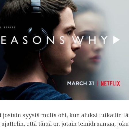
 jostain syystä multa ohi, kun aluksi tutkailin 
ajattelin, että tämä on jotain teinidraamaa, joka 