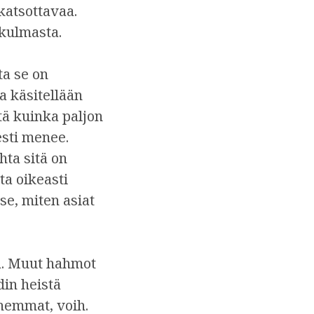
katsottavaa.
äkulmasta.
ta se on
a käsitellään
ttä kuinka paljon
sti menee.
ta sitä on
ta oikeasti
se, miten asiat
a. Muut hahmot
din heistä
nhemmat, voih.