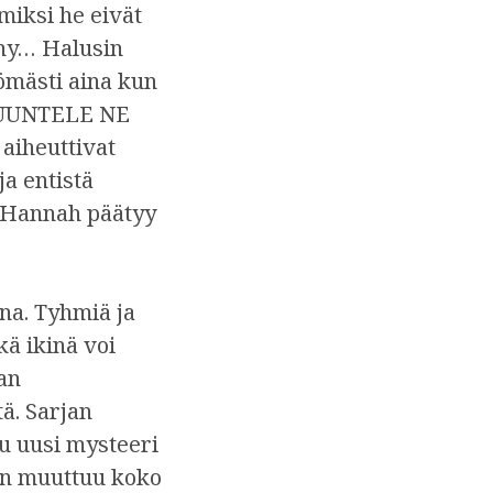
miksi he eivät
ony… Halusin
tömästi aina kun
 ”KUUNTELE NE
iheuttivat
ja entistä
tä Hannah päätyy
ena. Tyhmiä ja
kä ikinä voi
an
tä. Sarjan
uu uusi mysteeri
sin muuttuu koko