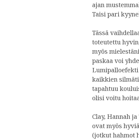
ajan mustemmaks
Taisi pari kyyne
Tässä vaihdella
toteutettu hyvin
myös mielestäni 
paskaa voi yhde
Lumipalloefekti
kaikkien silmäti
tapahtuu kouluis
olisi voitu hoit
Clay, Hannah ja
ovat myös hyviä 
(jotkut hahmot 