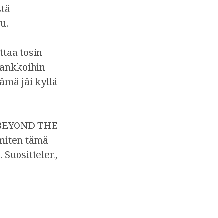
stä
u.
ttaa tosin
rankkoihin
ämä jäi kyllä
n BEYOND THE
 miten tämä
 Suosittelen,