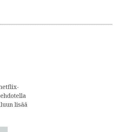
etflix-
 ehdotella
aluun lisää