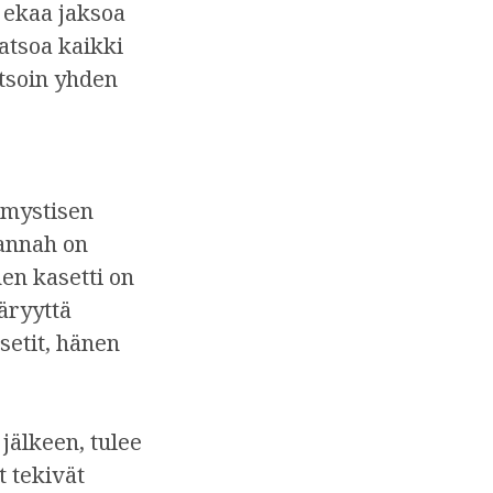
 ekaa jaksoa
atsoa kaikki
tsoin yhden
a mystisen
Hannah on
nen kasetti on
ääryyttä
setit, hänen
jälkeen, tulee
t tekivät