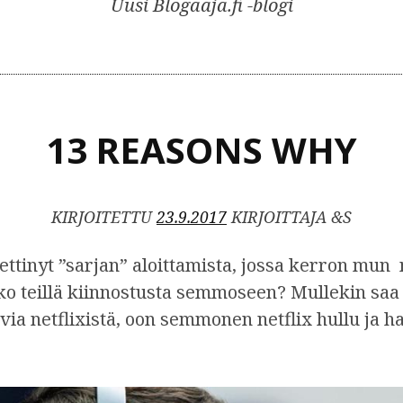
Uusi Blogaaja.fi -blogi
13 REASONS WHY
KIRJOITETTU
23.9.2017
KIRJOITTAJA &S
ttinyt ”sarjan” aloittamista, jossa kerron mun n
sko teillä kiinnostusta semmoseen? Mullekin saa
uvia netflixistä, oon semmonen netflix hullu ja h