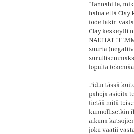
Hannahille, mikä
halua että Clay
todellakin vast
Clay keskeytti 
NAUHAT HEMMET
suuria (negatiiv
surullisemmaksi 
lopulta tekemää
Pidin tässä kuit
pahoja asioita t
tietää mitä toi
kunnollisetkin i
aikana katsojie
joka vaatii vast