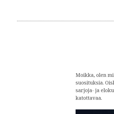
n
Moikka, olen mie
suosituksia. Oi
sarjoja- ja elok
katottavaa.