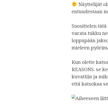
Näyttelijät o
entuudestaan mis
Suosittelen tätä
varata tukku ne
loppupään jaksoi
mieleen pyörimä
Kun olette kats
REASONS. se kert
kuvattiin ja mik
että katsokaa se