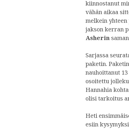
kiinnostanut mi
vähän aikaa sit
melkein yhteen 
jakson kerran 
Asherin
samani
Sarjassa seurata
paketin. Paketin
nauhoittanut 13 
osoitettu jollek
Hannahia kohtaan
olisi tarkoitus 
Heti ensimmäise
esiin kysymyksi