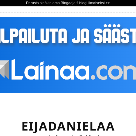
Perusta sinäkin oma Blogaaja.fi blogi ilmaiseksi >>
EIJADANIELAA