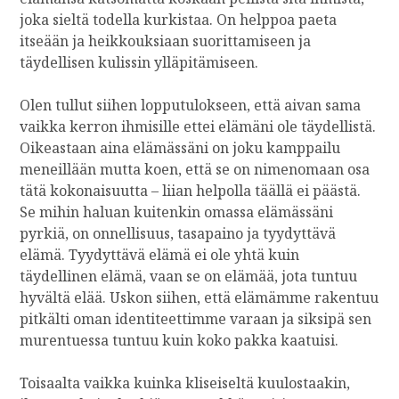
joka sieltä todella kurkistaa. On helppoa paeta
itseään ja heikkouksiaan suorittamiseen ja
täydellisen kulissin ylläpitämiseen.
Olen tullut siihen lopputulokseen, että aivan sama
vaikka kerron ihmisille ettei elämäni ole täydellistä.
Oikeastaan aina elämässäni on joku kamppailu
meneillään mutta koen, että se on nimenomaan osa
tätä kokonaisuutta – liian helpolla täällä ei päästä.
Se mihin haluan kuitenkin omassa elämässäni
pyrkiä, on onnellisuus, tasapaino ja tyydyttävä
elämä. Tyydyttävä elämä ei ole yhtä kuin
täydellinen elämä, vaan se on elämää, jota tuntuu
hyvältä elää. Uskon siihen, että elämämme rakentuu
pitkälti oman identiteettimme varaan ja siksipä sen
murentuessa tuntuu kuin koko pakka kaatuisi.
Toisaalta vaikka kuinka kliseiseltä kuulostaakin,