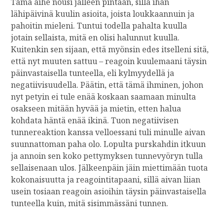
Tämä aihe nousi jälleen pintaan, sillä ihan
E
lähipäivinä kuulin asioita, joista loukkaannuin ja
L
pahoitin mieleni. Tuntui todella pahalta kuulla
Ä
jotain sellaista, mitä en olisi halunnut kuulla.
M
Kuitenkin sen sijaan, että myönsin edes itselleni sitä,
Ä
että nyt muuten sattuu – reagoin kuulemaani täysin
Ä
päinvastaisella tunteella, eli kylmyydellä ja
negatiivisuudella. Päätin, että tämä ihminen, johon
nyt petyin ei tule enää koskaan saamaan minulta
osakseen mitään hyvää ja mietin, etten halua
kohdata häntä enää ikinä. Tuon negatiivisen
tunnereaktion kanssa velloessani tuli minulle aivan
suunnattoman paha olo. Lopulta purskahdin itkuun
ja annoin sen koko pettymyksen tunnevyöryn tulla
sellaisenaan ulos. Jälkeenpäin jäin miettimään tuota
kokonaisuutta ja reagointitapaani, sillä aivan liian
usein tosiaan reagoin asioihin täysin päinvastaisella
tunteella kuin, mitä sisimmässäni tunnen.