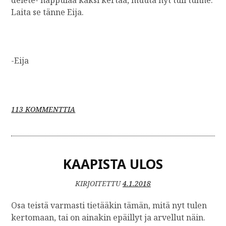
delete- nappulaa kaksi kertaa, muuta nyt tuli tunne.
Laita se tänne Eija.
-Eija
A
113 KOMMENTTIA
R
T
I
K
KAAPISTA ULOS
K
E
L
KIRJOITETTU
4.1.2018
I
I
Osa teistä varmasti tietääkin tämän, mitä nyt tulen
N
kertomaan, tai on ainakin epäillyt ja arvellut näin.
W