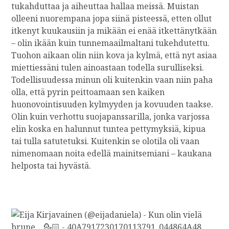
tukahduttaa ja aiheuttaa hallaa meissä. Muistan
olleeni nuorempana jopa siinä pisteessä, etten ollut
itkenyt kuukausiin ja mikään ei enää itkettänytkään
– olin ikään kuin tunnemaailmaltani tukehdutettu.
Tuohon aikaan olin niin kova ja kylmä, että nyt asiaa
miettiessäni tulen ainoastaan todella surulliseksi.
Todellisuudessa minun oli kuitenkin vaan niin paha
olla, että pyrin peittoamaan sen kaiken
huonovointisuuden kylmyyden ja kovuuden taakse.
Olin kuin verhottu suojapanssarilla, jonka varjossa
elin koska en halunnut tuntea pettymyksiä, kipua
tai tulla satutetuksi. Kuitenkin se olotila oli vaan
nimenomaan noita edellä mainitsemiani – kaukana
helposta tai hyvästä.