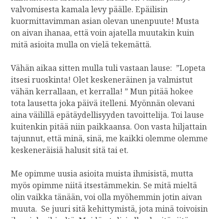
valvomisesta kamala levy päälle. Epäilisin
kuormittavimman asian olevan unenpuute! Musta
on aivan ihanaa, että voin ajatella muutakin kuin
mitä asioita mulla on vielä tekemättä.
Vähän aikaa sitten mulla tuli vastaan lause: ”Lopeta
itsesi ruoskinta! Olet keskeneräinen ja valmistut
vähän kerrallaan, et kerralla! ” Mun pitää hokee
tota lausetta joka päivä itelleni. Myönnän olevani
aina väilillä epätäydellisyyden tavoittelija. Toi lause
kuitenkin pitää niin paikkaansa. Oon vasta hiljattain
tajunnut, että minä, sinä, me kaikki olemme olemme
keskeneräisiä halusit sitä tai et.
Me opimme uusia asioita muista ihmisistä, mutta
myös opimme niitä itsestämmekin. Se mitä mieltä
olin vaikka tänään, voi olla myöhemmin jotin aivan
muuta. Se juuri sitä kehittymistä, jota minä toivoisin