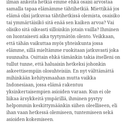
ilman ankeita hetkiä emme ehkä osaisi arvostaa
samalla tapaa elämämme tähtihetkiä. Miettikää jos
elämä olisi jatkuvaa tähtihetkissä olemista, osaisiko
tai ymmärtäisikö sitä enää sen kaiken arvoa? Vai
olisiko sitä oikeasti silloinkin jotain vailla? Ihminen
on luontaisesti aika tyytymätön olento. Veikkaan,
että tähän vaikuttaa myös yhteiskunta jossa
elämme, sillä mieltämme ruokitaan jatkuvasti joka
suunnalta. Osittain ehkä tämänkin takia itselleni on
tullut tunne, että haluaisin hetkeksi johonkin
askeettisempiin olosuhteisiin. En nyt välttämättä
mihinkään kehitysmaahan mutta vaikka
Indonesiaan, jossa elämä rakentuu
yksinkertaisempien asioiden varaan. Kun ei ole
liikaa ärsykkeitä ympärillä, ihminen pystyy
helpommin keskittymäänkin siihen oleelliseen, eli
ihan vaan hetkessä olemiseen, tuntemiseen sekä
asioiden kokemiseen.