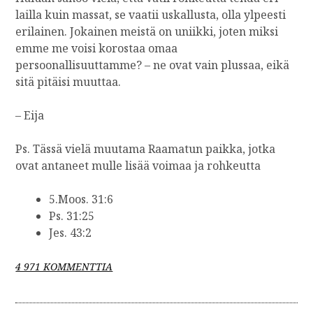
lailla kuin massat, se vaatii uskallusta, olla ylpeesti
erilainen. Jokainen meistä on uniikki, joten miksi
emme me voisi korostaa omaa
persoonallisuuttamme? – ne ovat vain plussaa, eikä
sitä pitäisi muuttaa.
– Eija
Ps. Tässä vielä muutama Raamatun paikka, jotka
ovat antaneet mulle lisää voimaa ja rohkeutta
5.Moos. 31:6
Ps. 31:25
Jes. 43:2
A
4 971 KOMMENTTIA
R
T
I