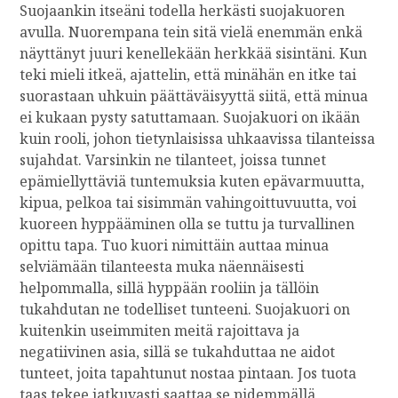
Suojaankin itseäni todella herkästi suojakuoren
avulla. Nuorempana tein sitä vielä enemmän enkä
näyttänyt juuri kenellekään herkkää sisintäni. Kun
teki mieli itkeä, ajattelin, että minähän en itke tai
suorastaan uhkuin päättäväisyyttä siitä, että minua
ei kukaan pysty satuttamaan. Suojakuori on ikään
kuin rooli, johon tietynlaisissa uhkaavissa tilanteissa
sujahdat. Varsinkin ne tilanteet, joissa tunnet
epämiellyttäviä tuntemuksia kuten epävarmuutta,
kipua, pelkoa tai sisimmän vahingoittuvuutta, voi
kuoreen hyppääminen olla se tuttu ja turvallinen
opittu tapa. Tuo kuori nimittäin auttaa minua
selviämään tilanteesta muka näennäisesti
helpommalla, sillä hyppään rooliin ja tällöin
tukahdutan ne todelliset tunteeni. Suojakuori on
kuitenkin useimmiten meitä rajoittava ja
negatiivinen asia, sillä se tukahduttaa ne aidot
tunteet, joita tapahtunut nostaa pintaan. Jos tuota
taas tekee jatkuvasti saattaa se pidemmällä