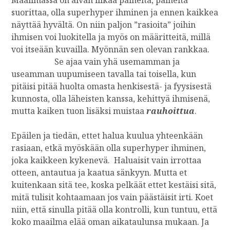
Maailmassa on aivan liikaa paineita, paineita
H
suorittaa, olla superhyper ihminen ja ennen kaikkea
Ä
näyttää hyvältä. On niin paljon ”rasioita” joihin
N
ihmisen voi luokitella ja myös on määritteitä, millä
R
U
voi itseään kuvailla. Myönnän sen olevan rankkaa.
O
Se ajaa vain yhä usemamman ja
S
useamman uupumiseen tavalla tai toisella, kun
K
pitäisi pitää huolta omasta henkisestä- ja fyysisestä
I
kunnosta, olla läheisten kanssa, kehittyä ihmisenä,
E
mutta kaiken tuon lisäksi muistaa
rauhoittua
.
N
Ä
Ä
Epäilen ja tiedän, ettet halua kuulua yhteenkään
I
rasiaan, etkä myöskään olla superhyper ihminen,
T
joka kaikkeen kykenevä. Haluaisit vain irrottaa
S
otteen, antautua ja kaatua sänkyyn. Mutta et
E
kuitenkaan sitä tee, koska pelkäät ettet kestäisi sitä,
Ä
mitä tulisit kohtaamaan jos vain päästäisit irti. Koet
S
niin, että sinulla pitää olla kontrolli, kun tuntuu, että
I
?
koko maailma elää oman aikataulunsa mukaan. Ja