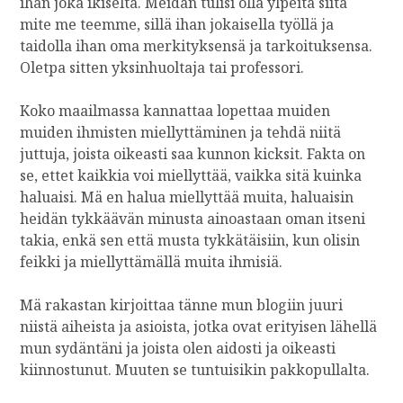
ihan joka ikiseltä. Meidän tulisi olla ylpeitä siitä
mite me teemme, sillä ihan jokaisella työllä ja
taidolla ihan oma merkityksensä ja tarkoituksensa.
Oletpa sitten yksinhuoltaja tai professori.
Koko maailmassa kannattaa lopettaa muiden
muiden ihmisten miellyttäminen ja tehdä niitä
juttuja, joista oikeasti saa kunnon kicksit. Fakta on
se, ettet kaikkia voi miellyttää, vaikka sitä kuinka
haluaisi. Mä en halua miellyttää muita, haluaisin
heidän tykkäävän minusta ainoastaan oman itseni
takia, enkä sen että musta tykkätäisiin, kun olisin
feikki ja miellyttämällä muita ihmisiä.
Mä rakastan kirjoittaa tänne mun blogiin juuri
niistä aiheista ja asioista, jotka ovat erityisen lähellä
mun sydäntäni ja joista olen aidosti ja oikeasti
kiinnostunut. Muuten se tuntuisikin pakkopullalta.