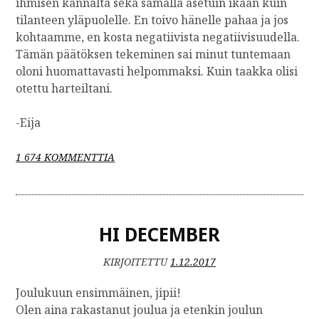
ihmisen kannalta sekä samalla asetuin ikään kuin
tilanteen yläpuolelle. En toivo hänelle pahaa ja jos
kohtaamme, en kosta negatiivista negatiivisuudella.
Tämän päätöksen tekeminen sai minut tuntemaan
oloni huomattavasti helpommaksi. Kuin taakka olisi
otettu harteiltani.
-Eija
A
1 674 KOMMENTTIA
R
T
I
K
HI DECEMBER
K
E
L
KIRJOITETTU
1.12.2017
I
I
Joulukuun ensimmäinen, jipii!
N
Olen aina rakastanut joulua ja etenkin joulun