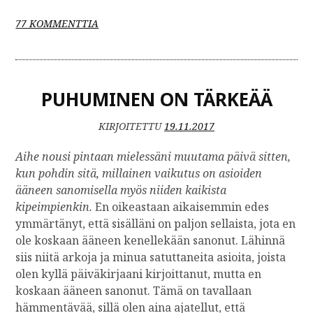
A
77 KOMMENTTIA
R
T
I
K
PUHUMINEN ON TÄRKEÄÄ
K
E
L
KIRJOITETTU
19.11.2017
I
I
Aihe nousi pintaan mielessäni muutama päivä sitten,
N
kun pohdin sitä, millainen vaikutus on asioiden
H
ääneen sanomisella myös niiden kaikista
I
kipeimpienkin.
En oikeastaan aikaisemmin edes
D
ymmärtänyt, että sisälläni on paljon sellaista, jota en
E
ole koskaan ääneen kenellekään sanonut. Lähinnä
C
siis niitä arkoja ja minua satuttaneita asioita, joista
E
M
olen kyllä päiväkirjaani kirjoittanut, mutta en
B
koskaan ääneen sanonut. Tämä on tavallaan
E
hämmentävää, sillä olen aina ajatellut, että