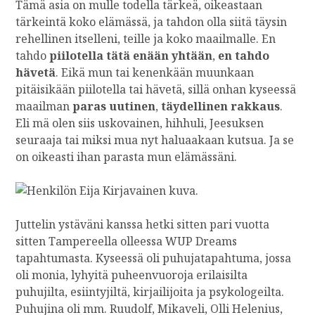
Tämä asia on mulle todella tärkeä, oikeastaan
H
tärkeintä koko elämässä, ja tahdon olla siitä täysin
A
rehellinen itselleni, teille ja koko maailmalle. En
T
tahdo
piilotella tätä enään yhtään
,
en tahdo
W
hävetä
. Eikä mun tai kenenkään muunkaan
O
U
pitäisikään piilotella tai hävetä, sillä onhan kyseessä
L
maailman
paras uutinen
,
täydellinen rakkaus
.
D
Eli mä olen siis uskovainen, hihhuli, Jeesuksen
I
seuraaja tai miksi mua nyt haluaakaan kutsua. Ja se
S
on oikeasti ihan parasta mun elämässäni.
A
Y
T
O
B
Juttelin ystäväni kanssa hetki sitten pari vuotta
R
sitten Tampereella olleessa WUP Dreams
O
tapahtumasta. Kyseessä oli puhujatapahtuma, jossa
K
oli monia, lyhyitä puheenvuoroja erilaisilta
E
puhujilta, esiintyjiltä, kirjailijoita ja psykologeilta.
N
Puhujina oli mm. Ruudolf, Mikaveli, Olli Helenius,
M