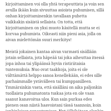
R
kirjoittaminen voi olla yhtä terapeuttista ja voin sen
avulla ikään kuin sivuuttaa asioista puhumisen, sillä
onhan kirjoittaminenkin tavallaan puhetta
vaikkakin sisäistä sellaista. On totta, että
kirjoittaminen on yksi muoto käsitellä mutta se ei
korvaa puhumista. Oikeasti niin pieni asia, jolla on
aivan mielettömän suuri merkitys!
Meistä jokainen kantaa aivan varmasti sisällään
jotain sellaista, jota häpeää tai joka aiheuttaa itsessä
jopa inhoa tai ylipäänsä hyvin ristiriitaisia
tuntemuksia. Nuo ovat taakkoja, joita ei ole
välttämättä helppo sanoa kenellekään, ei edes sille
parhaimmalle ystävälleen tai kumppanilleen.
Ymmärsinkin vasta, että sisälläni on aika paljonkin
tuollaista puhumatonta tuskaa jota en ole vaan
saanut kanavoitua ulos. Kun sain purkaa edes
pienen osan niistä haavoistani tässä taannoin, koin
jonkinlaisen vapautumisen. Nyt jälkikäteen olenkin