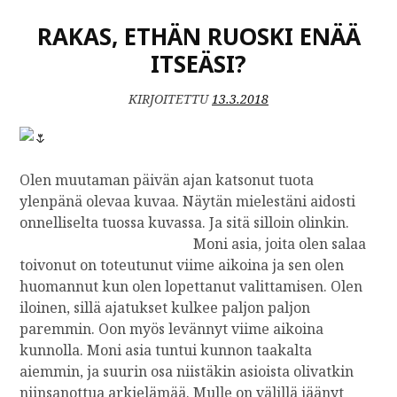
K
RAKAS, ETHÄN RUOSKI ENÄÄ
K
E
ITSEÄSI?
L
I
KIRJOITETTU
13.3.2018
I
N
R
O
Olen muutaman päivän ajan katsonut tuota
H
ylenpänä olevaa kuvaa. Näytän mielestäni aidosti
K
E
onnelliselta tuossa kuvassa. Ja sitä silloin olinkin.
U
Moni asia, joita olen salaa
S
toivonut on toteutunut viime aikoina ja sen olen
huomannut kun olen lopettanut valittamisen. Olen
iloinen, sillä ajatukset kulkee paljon paljon
paremmin. Oon myös levännyt viime aikoina
kunnolla. Moni asia tuntui kunnon taakalta
aiemmin, ja suurin osa niistäkin asioista olivatkin
niinsanottua arkielämää. Mulle on välillä jäänyt