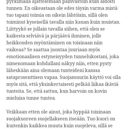
pyrkimällä ajattelemaan päinvastoin kuin aidosti
tunnen. En oikeastaan ole edes täysin varma mistä
tuo tapani toimia on oikein lähtöisin, sillä olen
toiminut kyseisellä tavalla niin kauan kuin muistan.
Liittyykö se jollain tavalla siihen, että olen se
kaikesta selviävä ja pärjäävä ihminen, jolle
heikkouden myöntäminen on toisinaan niin
vaikeaa? Se saattaa juontaa juuriaan myös
emotionaalisen estyneisyyden tunnelukostani, joka
nimenomaan kohdallani näkyy niin, etten pysty
läheskään aina olemaan tunteideni kanssa
sataprosenttisen vapaa. Suojamuurin käyttö voi olla
myös sitä, että yksinkertaisesti pelkää liikaa ikäviä
tunteita. Se, että sattuu, kun harvoin on kovin
mieluisa tunne tuntea.
Veikkaan etten ole ainut, joka hyppää toisinaan
suojakuoreen suojellakseen itseään. Tuo kuori on
kuitenkin kaikkea muuta kuin suojeleva, sillä se