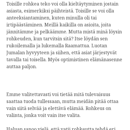
Toisille rohkea teko voi olla kieltäytyminen jostain
asiasta, esimerkiksi päihteistä. Toisille se voi olla
anteeksiantaminen, kuten minulla oli tai
irtipäästäminen. Meillä kaikilla on asioita, joita
jännitämme ja pelkäämme. Mutta mistä minä löysin
rohkeuden, kun tarvitsin sitä? Itse löydän sen
rukoilemalla ja lukemalla Raamattua. Luotan
Jumalan hyvyyteen ja siihen, että asiat järjestyvät
tavalla tai toisella. Myös optimistinen elämänasenne
auttaa paljon.
Emme valitettavasti voi tietää mitä tulevaisuus
saattaa tuoda tullessaan, mutta meidän pitää ottaa
vain siitä selvää ja elettävä elämää. Rohkeus on
valinta, jonka voit vain itse valita.
Haluan sanoo vielä, että vatii rohkeutta tehdä eri