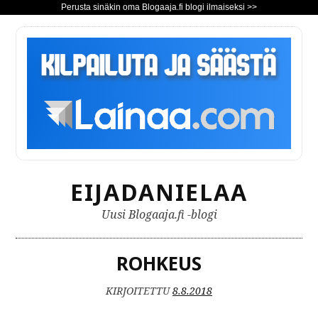
Perusta sinäkin oma Blogaaja.fi blogi ilmaiseksi >>
S
i
i
r
r
y
s
i
s
EIJADANIELAA
ä
l
Uusi Blogaaja.fi -blogi
t
ö
ö
ROHKEUS
n
KIRJOITETTU
8.8.2018