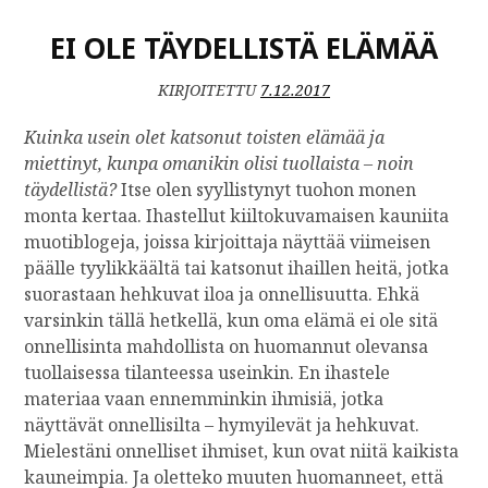
K
EI OLE TÄYDELLISTÄ ELÄMÄÄ
K
E
L
KIRJOITETTU
7.12.2017
I
I
Kuinka usein olet katsonut toisten elämää ja
N
miettinyt, kunpa omanikin olisi tuollaista – noin
K
täydellistä?
Itse olen syyllistynyt tuohon monen
A
monta kertaa. Ihastellut kiiltokuvamaisen kauniita
A
muotiblogeja, joissa kirjoittaja näyttää viimeisen
P
päälle tyylikkäältä tai katsonut ihaillen heitä, jotka
I
suorastaan hehkuvat iloa ja onnellisuutta. Ehkä
S
T
varsinkin tällä hetkellä, kun oma elämä ei ole sitä
A
onnellisinta mahdollista on huomannut olevansa
U
tuollaisessa tilanteessa useinkin. En ihastele
L
materiaa vaan ennemminkin ihmisiä, jotka
O
näyttävät onnellisilta – hymyilevät ja hehkuvat.
S
Mielestäni onnelliset ihmiset, kun ovat niitä kaikista
kauneimpia. Ja oletteko muuten huomanneet, että