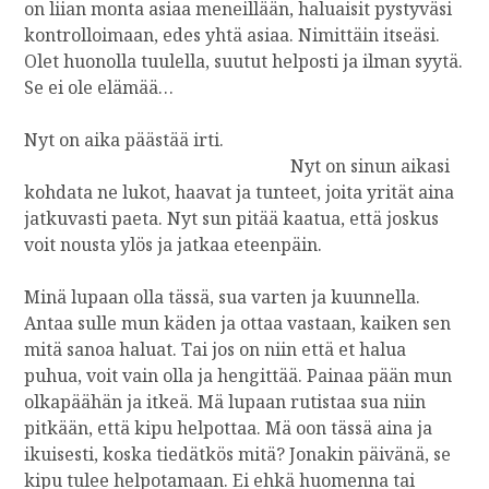
on liian monta asiaa meneillään, haluaisit pystyväsi
kontrolloimaan, edes yhtä asiaa. Nimittäin itseäsi.
Olet huonolla tuulella, suutut helposti ja ilman syytä.
Se ei ole elämää…
Nyt on aika päästää irti.
Nyt on sinun aikasi
kohdata ne lukot, haavat ja tunteet, joita yrität aina
jatkuvasti paeta. Nyt sun pitää kaatua, että joskus
voit nousta ylös ja jatkaa eteenpäin.
Minä lupaan olla tässä, sua varten ja kuunnella.
Antaa sulle mun käden ja ottaa vastaan, kaiken sen
mitä sanoa haluat. Tai jos on niin että et halua
puhua, voit vain olla ja hengittää. Painaa pään mun
olkapäähän ja itkeä. Mä lupaan rutistaa sua niin
pitkään, että kipu helpottaa. Mä oon tässä aina ja
ikuisesti, koska tiedätkös mitä? Jonakin päivänä, se
kipu tulee helpotamaan. Ei ehkä huomenna tai