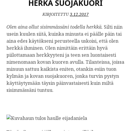
HERKÄ SUOJAKUORI
K
E
L
KIRJOITETTU
3.12.2017
I
I
Olen aina ollut sisimmässäni todella herkkä.
Silti niin
N
usein kuulen siitä, kuinka minusta ei päälle päin tai
E
aina edes käytökseni perusteella uskoisi, että olen
I
herkkä ihminen. Olen nimittäin erittäin hyvä
O
piilottamaan herkkyyteni ja teen sen luontaisesti
L
nimenomaan kovan kuoren avulla. Tilanteissa, joissa
E
minuun sattuu kaikista eniten, otankin esiin tuon
T
Ä
kylmän ja kovan suojakuoren, jonka turvin pystyn
Y
käyttäytymään täysin päinvastaisesti kuin miltä
D
sisimmässäni tuntuu.
E
L
L
I
S
T
Ä