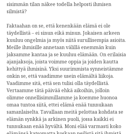
sisimmän tilan näkee todella helposti ihmisen
silmistä?
Faktaahan on se, että kenenkään elämä ei ole
täydellistä – ei sinun eikä minun. Jokaisen arkeen
kuuluu ongelmia ja myös niitä surullisempia asioita.
Meille ihmisille annetaan välillä enemmän kuin
jaksamme kantaa ja se kuuluu elämään. On erilaisia
ajanjaksoja, joista voimme oppia ja joiden kautta
kehittyä ihmisinä. Yksi suurimmista synneistämme
onkin se, että vaadimme usein elämältä liikoja.
Vaadimme sitä, että sen tulisi olla täydellistä.
Vertaamme tätä päivää ehkä aikoihin, jolloin
olimme onnellisimmillamme ja koemme huonoa
omaa tuntoa siitä, ettei elämä enää tunnukaan
samanlaiselta. Tavallaan meitä pelottaa kohdata se
elämän synkkä ja arkinen puoli, jossa kaikki ei
tunnukaan enää hyvältä. Moni elää varmasti koko
elämänsä katsomatta koskaan peilistä sitä ihmistä,