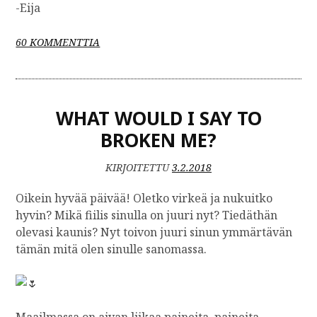
-Eija
A
60 KOMMENTTIA
R
T
I
K
WHAT WOULD I SAY TO
K
E
BROKEN ME?
L
I
KIRJOITETTU
3.2.2018
I
N
Oikein hyvää päivää! Oletko virkeä ja nukuitko
R
hyvin? Mikä fiilis sinulla on juuri nyt? Tiedäthän
A
olevasi kaunis? Nyt toivon juuri sinun ymmärtävän
K
tämän mitä olen sinulle sanomassa.
A
S
,
E
T