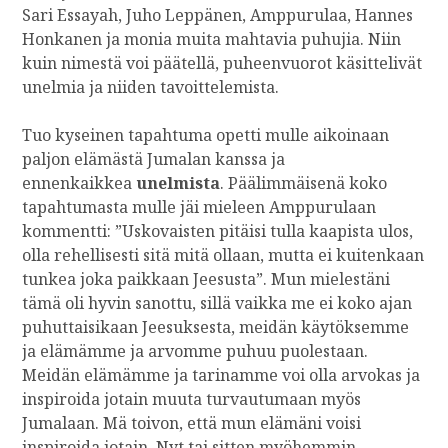
E
Sari Essayah, Juho Leppänen, Amppurulaa, Hannes
?
Honkanen ja monia muita mahtavia puhujia. Niin
kuin nimestä voi päätellä, puheenvuorot käsittelivät
unelmia ja niiden tavoittelemista.
Tuo kyseinen tapahtuma opetti mulle aikoinaan
paljon elämästä Jumalan kanssa ja
ennenkaikkea
unelmista
. Päälimmäisenä koko
tapahtumasta mulle jäi mieleen Amppurulaan
kommentti: ”Uskovaisten pitäisi tulla kaapista ulos,
olla rehellisesti sitä mitä ollaan, mutta ei kuitenkaan
tunkea joka paikkaan Jeesusta”. Mun mielestäni
tämä oli hyvin sanottu, sillä vaikka me ei koko ajan
puhuttaisikaan Jeesuksesta, meidän käytöksemme
ja elämämme ja arvomme puhuu puolestaan.
Meidän elämämme ja tarinamme voi olla arvokas ja
inspiroida jotain muuta turvautumaan myös
Jumalaan. Mä toivon, että mun elämäni voisi
inspiroida jotain. Nyt tai sitten myöhemmin