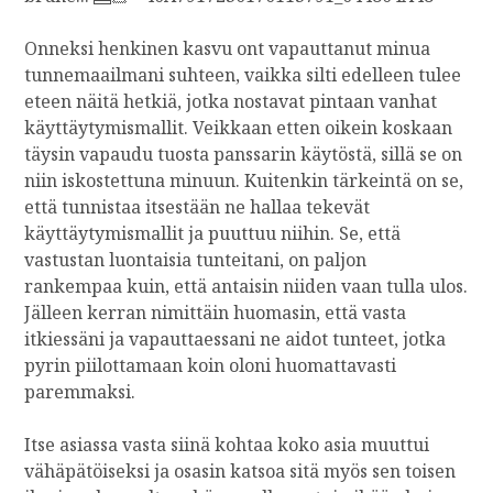
Onneksi henkinen kasvu ont vapauttanut minua
tunnemaailmani suhteen, vaikka silti edelleen tulee
eteen näitä hetkiä, jotka nostavat pintaan vanhat
käyttäytymismallit. Veikkaan etten oikein koskaan
täysin vapaudu tuosta panssarin käytöstä, sillä se on
niin iskostettuna minuun. Kuitenkin tärkeintä on se,
että tunnistaa itsestään ne hallaa tekevät
käyttäytymismallit ja puuttuu niihin. Se, että
vastustan luontaisia tunteitani, on paljon
rankempaa kuin, että antaisin niiden vaan tulla ulos.
Jälleen kerran nimittäin huomasin, että vasta
itkiessäni ja vapauttaessani ne aidot tunteet, jotka
pyrin piilottamaan koin oloni huomattavasti
paremmaksi.
Itse asiassa vasta siinä kohtaa koko asia muuttui
vähäpätöiseksi ja osasin katsoa sitä myös sen toisen