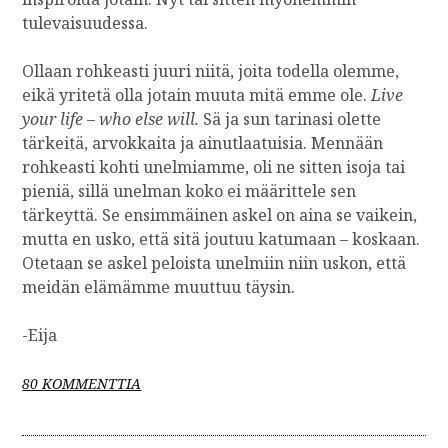
tulevaisuudessa.
Ollaan rohkeasti juuri niitä, joita todella olemme,
eikä yritetä olla jotain muuta mitä emme ole.
Live
your life – who else will.
Sä ja sun tarinasi olette
tärkeitä, arvokkaita ja ainutlaatuisia. Mennään
rohkeasti kohti unelmiamme, oli ne sitten isoja tai
pieniä, sillä unelman koko ei määrittele sen
tärkeyttä. Se ensimmäinen askel on aina se vaikein,
mutta en usko, että sitä joutuu katumaan – koskaan.
Otetaan se askel peloista unelmiin niin uskon, että
meidän elämämme muuttuu täysin.
-Eija
A
80 KOMMENTTIA
R
T
I