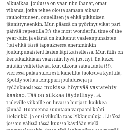
H
alkuaikaa. Joulussa on vaan niin ihanat, omat
E
vibansa, jotka tekee olosta samaan aikaan
R
rauhoittuneen, onnellisen ja ehkä pikkuisen
K
jännittyneenkin. Mun päässä on pyörinyt vikat pari
Ä
päivää repeatilla It’s the most wonderful time of the
S
U
year-biisi ja elämä on kulkenut vaaleanpunaisten
O
(tai ehkä tässä tapauksessa enemminkin
J
joulunpunaisten) lasien läpi katsellessa. Mun fiilis on
A
kertakaikkiaan vaan niin hyvä just nyt. En keksi
K
mitään valitettavaa, kun ulkona sataa lunta (!!),
U
vieressä palaa suloisesti kanelilta tuoksuva kynttilä,
O
Spotify soittaa lemppari joulubiisejä ja
R
I
mukissa höyryää vastatehty
sydänkuosisessa
kaakao. Tää on silkkaa täydellisyyttä.
Tuleville viikoille on luvassa hurjasti kaikkea
jännää. Huomenna suuntaan varpaani kohti
Helsinkiä. ja ensi viikolla taas Pikkujouluja . Lisäksi
jossain välissä tässä kuussa käydään vielä