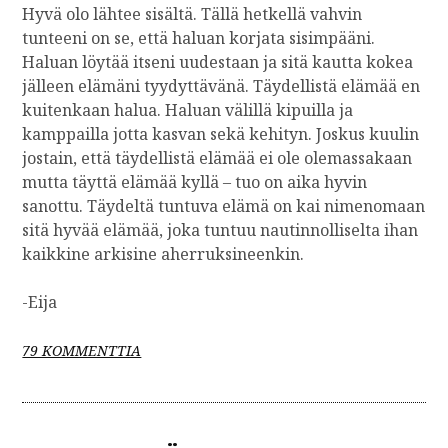
Hyvä olo lähtee sisältä. Tällä hetkellä vahvin
tunteeni on se, että haluan korjata sisimpääni.
Haluan löytää itseni uudestaan ja sitä kautta kokea
jälleen elämäni tyydyttävänä. Täydellistä elämää en
kuitenkaan halua. Haluan välillä kipuilla ja
kamppailla jotta kasvan sekä kehityn. Joskus kuulin
jostain, että täydellistä elämää ei ole olemassakaan
mutta täyttä elämää kyllä – tuo on aika hyvin
sanottu. Täydeltä tuntuva elämä on kai nimenomaan
sitä hyvää elämää, joka tuntuu nautinnolliselta ihan
kaikkine arkisine aherruksineenkin.
-Eija
A
79 KOMMENTTIA
R
T
I
K