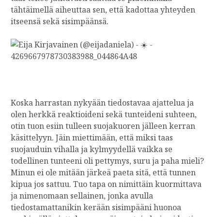
tähtäimellä aiheuttaa sen, että kadottaa yhteyden
itseensä sekä sisimpäänsä.
Koska harrastan nykyään tiedostavaa ajattelua ja
olen herkkä reaktioideni sekä tunteideni suhteen,
otin tuon esiin tulleen suojakuoren jälleen kerran
käsittelyyn. Jäin miettimään, että miksi taas
suojauduin vihalla ja kylmyydellä vaikka se
todellinen tunteeni oli pettymys, suru ja paha mieli?
Minun ei ole mitään järkeä paeta sitä, että tunnen
kipua jos sattuu. Tuo tapa on nimittäin kuormittava
ja nimenomaan sellainen, jonka avulla
tiedostamattanikin kerään sisimpääni huonoa