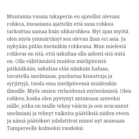
Muutamia vuosia takaperin en ajatellut olevani
rohkea, itseasiassa ajattelin että sana rohkea
tarkoittaa samaa kuin uhkarohkea. Nyt ajan myötä
olen myös ymmärtänyt sen olevan ihan eri asia. Ja
nykyään pidän itseänikin rohkeana. Mun mielestä
rohkeus on sitä, että uskaltaa olla aidosti sitä mitä
on. Olla välittämästä muiden mielipiteistä
pätkääkään, uskaltaa elää niinkuin haluaa,
tavoitella unelmiaan, puolustaa kiusattuja ja
syrjittyjä, tuoda oma mielipiteensä muidenkin
ilmoille. Myös omien virheidensä myöntämistä. Olen
rohkea, koska olen pystynyt antamaan anteeksi
niille, jotka on mulle tehny väärin ja oon seurannut
unelmiani ja tehnyt vaikeita päätöksiä niiden eteen
ja nämä päätökset johdattivat minut nyt asumaan
Tampereelle kolmeksi vuodeksi.