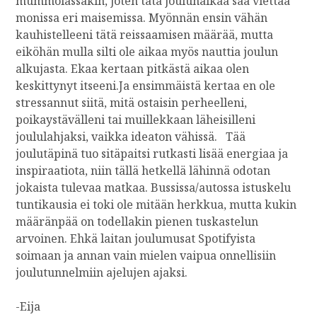
mummolassakin, joten tätä joulunaikaa saa viettää
monissa eri maisemissa. Myönnän ensin vähän
kauhistelleeni tätä reissaamisen määrää, mutta
eiköhän mulla silti ole aikaa myös nauttia joulun
alkujasta. Ekaa kertaan pitkästä aikaa olen
keskittynyt itseeni.Ja ensimmäistä kertaa en ole
stressannut siitä, mitä ostaisin perheelleni,
poikaystävälleni tai muillekkaan läheisilleni
joululahjaksi, vaikka ideaton vähissä. Tää
joulutäpinä tuo sitäpaitsi rutkasti lisää energiaa ja
inspiraatiota, niin tällä hetkellä lähinnä odotan
jokaista tulevaa matkaa. Bussissa/autossa istuskelu
tuntikausia ei toki ole mitään herkkua, mutta kukin
määränpää on todellakin pienen tuskastelun
arvoinen. Ehkä laitan joulumusat Spotifyista
soimaan ja annan vain mielen vaipua onnellisiin
joulutunnelmiin ajelujen ajaksi.
-Eija