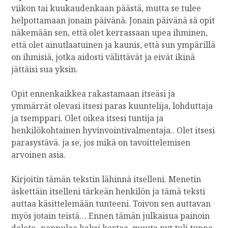
viikon tai kuukaudenkaan päästä, mutta se tulee
helpottamaan jonain päivänä. Jonain päivänä sä opit
näkemään sen, että olet kerrassaan upea ihminen,
että olet ainutlaatuinen ja kaunis, että sun ympärillä
on ihmisiä, jotka aidosti välittävät ja eivät ikinä
jättäisi sua yksin.
Opit ennenkaikkea rakastamaan itseäsi ja
ymmärrät olevasi itsesi paras kuuntelija, lohduttaja
ja tsemppari. Olet oikea itsesi tuntija ja
henkilökohtainen hyvinvointivalmentaja.. Olet itsesi
parasystävä. ja se, jos mikä on tavoittelemisen
arvoinen asia.
Kirjoitin tämän tekstin lähinnä itselleni. Menetin
äskettäin itselleni tärkeän henkilön ja tämä teksti
auttaa käsittelemään tunteeni. Toivon sen auttavan
myös jotain teistä… Ennen tämän julkaisua painoin