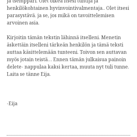
ja tsemppari. Olet oikea itsesi tuntija ja
henkilökohtainen hyvinvointivalmentaja.. Olet itsesi
parasystävä. ja se, jos mikä on tavoittelemisen
arvoinen asia.
Kirjoitin tämän tekstin lähinnä itselleni. Menetin
äskettäin itselleni tärkeän henkilön ja tämä teksti
auttaa käsittelemään tunteeni. Toivon sen auttavan
myös jotain teistä… Ennen tämän julkaisua painoin
delete- nappulaa kaksi kertaa, muuta nyt tuli tunne.
Laita se tänne Eija.
-Eija