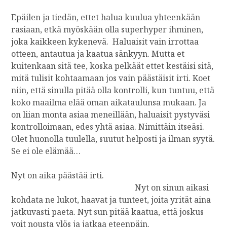
Epäilen ja tiedän, ettet halua kuulua yhteenkään
rasiaan, etkä myöskään olla superhyper ihminen,
joka kaikkeen kykenevä. Haluaisit vain irrottaa
otteen, antautua ja kaatua sänkyyn. Mutta et
kuitenkaan sitä tee, koska pelkäät ettet kestäisi sitä,
mitä tulisit kohtaamaan jos vain päästäisit irti. Koet
niin, että sinulla pitää olla kontrolli, kun tuntuu, että
koko maailma elää oman aikataulunsa mukaan. Ja
on liian monta asiaa meneillään, haluaisit pystyväsi
kontrolloimaan, edes yhtä asiaa. Nimittäin itseäsi.
Olet huonolla tuulella, suutut helposti ja ilman syytä.
Se ei ole elämää…
Nyt on aika päästää irti.
Nyt on sinun aikasi
kohdata ne lukot, haavat ja tunteet, joita yrität aina
jatkuvasti paeta. Nyt sun pitää kaatua, että joskus
voit nousta ylös ja jatkaa eteenpäin.