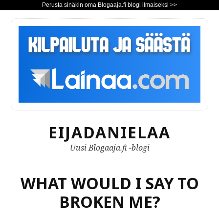
Perusta sinäkin oma Blogaaja.fi blogi ilmaiseksi >>
S
i
i
r
r
y
s
i
s
EIJADANIELAA
ä
l
Uusi Blogaaja.fi -blogi
t
ö
ö
WHAT WOULD I SAY TO
n
BROKEN ME?