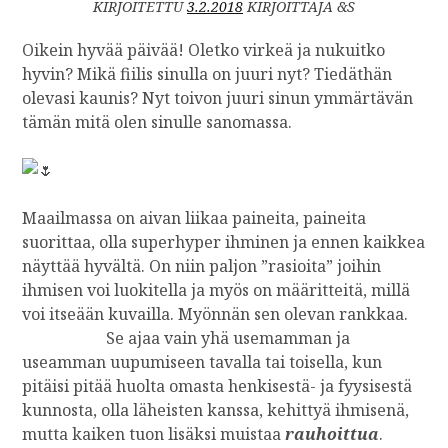
KIRJOITETTU
3.2.2018
KIRJOITTAJA &S
Oikein hyvää päivää! Oletko virkeä ja nukuitko
hyvin? Mikä fiilis sinulla on juuri nyt? Tiedäthän
olevasi kaunis? Nyt toivon juuri sinun ymmärtävän
tämän mitä olen sinulle sanomassa.
Maailmassa on aivan liikaa paineita, paineita
suorittaa, olla superhyper ihminen ja ennen kaikkea
näyttää hyvältä. On niin paljon ”rasioita” joihin
ihmisen voi luokitella ja myös on määritteitä, millä
voi itseään kuvailla. Myönnän sen olevan rankkaa.
Se ajaa vain yhä usemamman ja
useamman uupumiseen tavalla tai toisella, kun
pitäisi pitää huolta omasta henkisestä- ja fyysisestä
kunnosta, olla läheisten kanssa, kehittyä ihmisenä,
mutta kaiken tuon lisäksi muistaa
rauhoittua
.