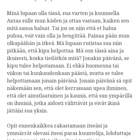
Minä lupaan olla tässä, sua varten ja kuunnella.
Antaa sulle mun käden ja ottaa vastaan, kaiken sen
mitä sanoa haluat. Tai jos on niin että et halua
puhua, voit vain olla ja hengittää. Painaa pään mun
olkapäähän ja itkeä. Mä lupaan rutistaa sua niin
pitkään, että kipu helpottaa. Mä oon tässä aina ja
ikuisesti, koska tiedätkös mitä? Jonakin päivänä, se
kipu tulee helpotamaan. Ei ehkä huomenna tai
viikon tai kuukaudenkaan päästä, mutta se tulee
helpottamaan jonain päivänä. Jonain päivänä sä opit
näkemään sen, että olet kerrassaan upea ihminen,
että olet ainutlaatuinen ja kaunis, että sun ympärillä
on ihmisiä, jotka aidosti välittävät ja eivät ikinä
jättäisi sua yksin.
Opit ennenkaikkea rakastamaan itseäsi ja
ymmärrät olevasi itsesi paras kuuntelija, lohduttaja