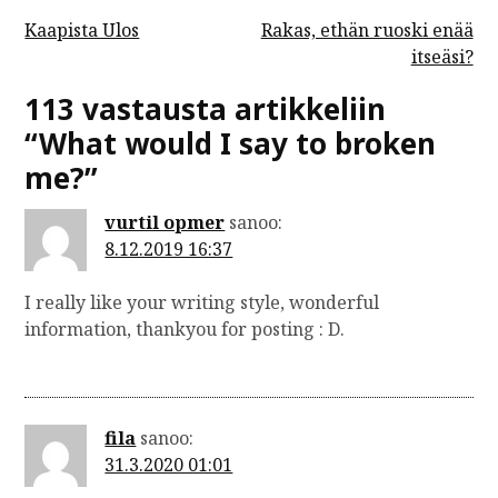
A
Kaapista Ulos
Rakas, ethän ruoski enää
itseäsi?
r
t
113 vastausta artikkeliin
i
“
What would I say to broken
k
me?
”
k
vurtil opmer
sanoo:
e
8.12.2019 16:37
l
i
I really like your writing style, wonderful
information, thankyou for posting : D.
e
n
s
fila
sanoo:
e
31.3.2020 01:01
l