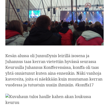
Kesän alussa oli JunnuDynis leirillä isosena ja
Juhannus taas kerran vietettiin hyvässä seurassa
Keuruulla Juhannus Konfferensissa, konffa oli taas
yhtä onnistunut kuten aina ennenkin. Näki vanhoja
kavereita, joita ei näekkään kuin muutaman kerran
vuodessa ja tutustuin uusiin ihmisiin. #konffa17