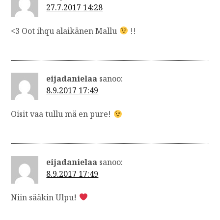
27.7.2017 14:28
e
l
<3 Oot ihqu alaikänen Mallu
!!
a
u
s
eijadanielaa
sanoo:
8.9.2017 17:49
Oisit vaa tullu mä en pure!
eijadanielaa
sanoo:
8.9.2017 17:49
Niin sääkin Ulpu!