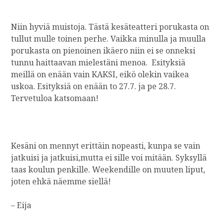
Niin hyviä muistoja. Tästä kesäteatteri porukasta on
tullut mulle toinen perhe. Vaikka minulla ja muulla
porukasta on pienoinen ikäero niin ei se onneksi
tunnu haittaavan mielestäni menoa. Esityksiä
meillä on enään vain KAKSI, eikö olekin vaikea
uskoa. Esityksiä on enään to 27.7. ja pe 28.7.
Tervetuloa katsomaan!
Kesäni on mennyt erittäin nopeasti, kunpa se vain
jatkuisi ja jatkuisi,mutta ei sille voi mitään. Syksyllä
taas koulun penkille. Weekendille on muuten liput,
joten ehkä näemme siellä!
– Eija