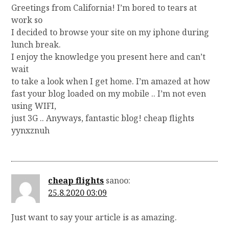
Greetings from California! I’m bored to tears at
work so
I decided to browse your site on my iphone during
lunch break.
I enjoy the knowledge you present here and can’t
wait
to take a look when I get home. I’m amazed at how
fast your blog loaded on my mobile .. I’m not even
using WIFI,
just 3G .. Anyways, fantastic blog! cheap flights
yynxznuh
cheap flights
sanoo:
25.8.2020 03:09
Just want to say your article is as amazing.