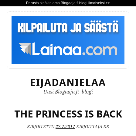
Perusta sinäkin oma Blogaaja.fi blogi ilmaiseksi >>
S
i
i
r
r
y
s
i
s
EIJADANIELAA
ä
l
Uusi Blogaaja.fi -blogi
t
ö
ö
THE PRINCESS IS BACK
n
KIRJOITETTU
27.7.2017
KIRJOITTAJA &S