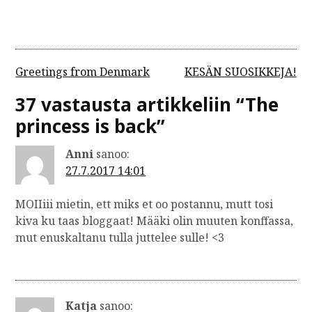
A
Greetings from Denmark
KESÄN SUOSIKKEJA!
r
37 vastausta artikkeliin “
The
t
princess is back
”
i
Anni
sanoo:
k
27.7.2017 14:01
k
e
MOIIiii mietin, ett miks et oo postannu, mutt tosi
l
kiva ku taas bloggaat! Määki olin muuten konffassa,
mut enuskaltanu tulla juttelee sulle! <3
i
e
n
Katja
sanoo:
s